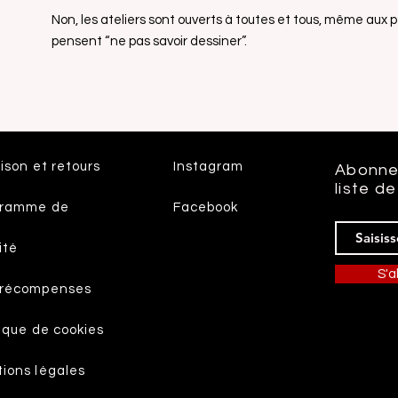
Non, les ateliers sont ouverts à toutes et tous, même aux
pensent “ne pas savoir dessiner”.
aison et retours
Instagram
Abonne
liste de
gramme de
Facebook
ité
S'
 récompenses
tique de cookies
ions légales