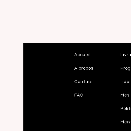
Accueil
Livr
À propos
Pro
Contact
fidél
FAQ
Mes
Poli
Ment