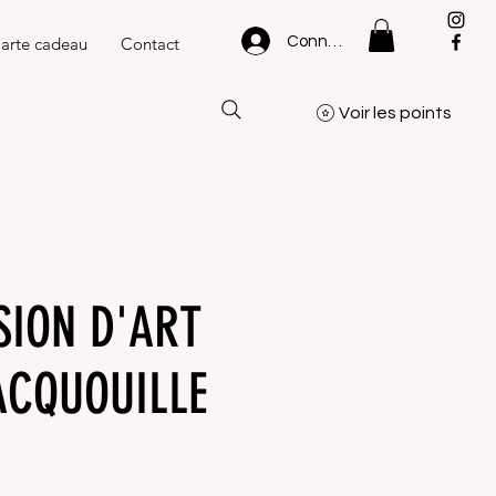
Connexion
arte cadeau
Contact
Voir les points
SION D'ART
ACQUOUILLE
ix
omotionnel