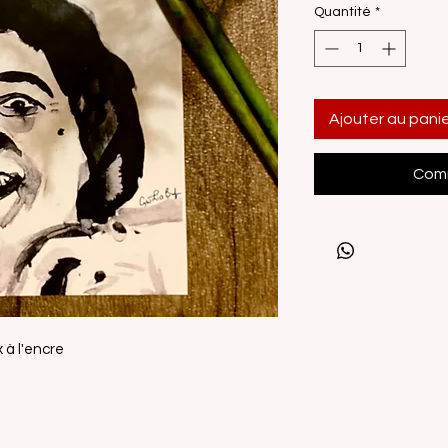
Quantité
*
Ajouter au pani
Comm
 à l'encre