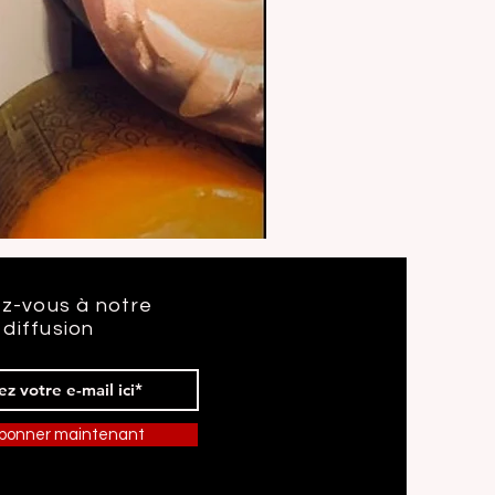
IMPRESSION
D'ART
-
MONSTRES
ET
z-vous à notre
CIE
/
 diffusion
SULLY
abonner maintenant