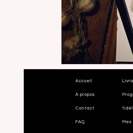
IMPRESSION
D'ART
-
TIT
BISCUIT
Accueil
Livr
À propos
Pro
Contact
fidél
FAQ
Mes