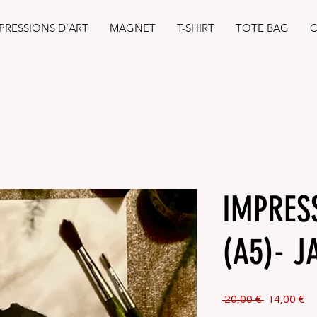
PRESSIONS D'ART
MAGNET
T-SHIRT
TOTE BAG
C
IMPRES
(A5)- J
Prix
Pr
 20,00 € 
14,00 €
original
pr