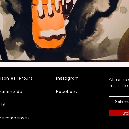
Aperçu rapide
aison et retours
Instagram
Abonne
liste de
gramme de
Facebook
ité
S'
 récompenses