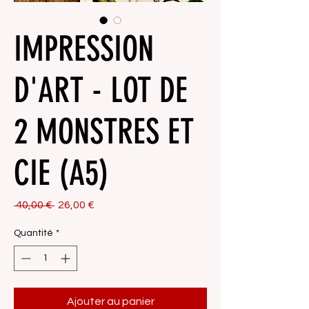
IMPRESSION
D'ART - LOT DE
2 MONSTRES ET
CIE (A5)
Prix
Prix
 40,00 € 
26,00 €
original
promotionnel
Quantité
*
Ajouter au panier